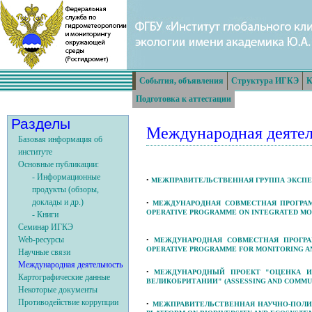
События, объявления
Структура ИГКЭ
К
Подготовка к аттестации
Разделы
Международная деятел
Базовая информация об
институте
Основные публикации:
- Информационные
•
МЕЖПРАВИТЕЛЬСТВЕННАЯ ГРУППА ЭКСПЕРТ
продукты (обзоры,
доклады и др.)
•
МЕЖДУНАРОДНАЯ СОВМЕСТНАЯ ПРОГРАММ
OPERATIVE PROGRAMME ON INTEGRATED MONI
- Книги
Семинар ИГКЭ
Web-ресурсы
•
МЕЖДУНАРОДНАЯ СОВМЕСТНАЯ ПРОГРА
OPERATIVE PROGRAMME FOR MONITORING AND
Научные связи
Международная деятельность
•
МЕЖДУНАРОДНЫЙ ПРОЕКТ "ОЦЕНКА И
Картографические данные
ВЕЛИКОБРИТАНИИ" (ASSESSING AND COMMUNI
Некоторые документы
Противодействие коррупции
•
МЕЖПРАВИТЕЛЬСТВЕННАЯ НАУЧНО-ПОЛИТ