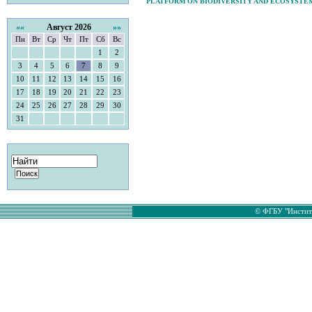
PLATFORM ON BIODIVERSITY AND ECOSYSTEM 
««
Август 2026
»»
Пн
Вт
Ср
Чт
Пт
Сб
Вс
1
2
3
4
5
6
7
8
9
10
11
12
13
14
15
16
17
18
19
20
21
22
23
24
25
26
27
28
29
30
31
© ФГБУ "Институ