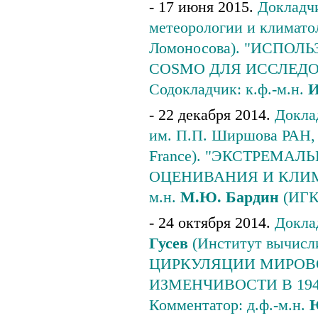
- 17 июня 2015.
Докладчи
метеорологии и климато
Ломоносова). "ИСПО
COSMO ДЛЯ ИССЛЕДО
Содокладчик: к.ф.-м.н.
И
- 22 декабря 2014.
Доклад
им. П.П. Ширшова РАН, U
France). "ЭКСТРЕМА
ОЦЕНИВАНИЯ И КЛИМА
м.н.
М.Ю. Бардин
(ИГК
- 24 октября 2014.
Докла
Гусев
(Институт вычис
ЦИРКУЛЯЦИИ МИРОВ
ИЗМЕНЧИВОСТИ В 194
Комментатор: д.ф.-м.н.
Ю