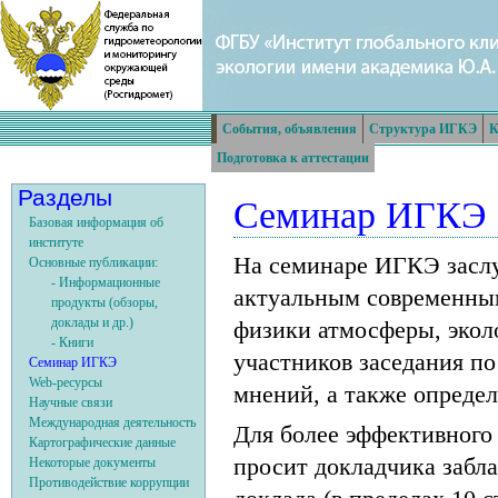
События, объявления
Структура ИГКЭ
К
Подготовка к аттестации
Разделы
Семинар ИГКЭ
Базовая информация об
институте
На семинаре ИГКЭ засл
Основные публикации:
- Информационные
актуальным современным
продукты (обзоры,
доклады и др.)
физики атмосферы, экол
- Книги
участников заседания по
Семинар ИГКЭ
Web-ресурсы
мнений, а также опреде
Научные связи
Международная деятельность
Для более эффективного
Картографические данные
просит докладчика забл
Некоторые документы
Противодействие коррупции