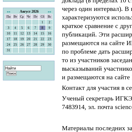
доклада (в пределах 10 
через один интервал). В
««
Август 2026
»»
характеризуются использ
Пн
Вт
Ср
Чт
Пт
Сб
Вс
1
2
краткое сравнение с др
3
4
5
6
7
8
9
публикаций. Эти расшир
10
11
12
13
14
15
16
17
18
19
20
21
22
23
размещаются на сайте И
24
25
26
27
28
29
30
по проблеме дать расшир
31
то из участников заседа
высказываний участнико
и размещаются на сайт
Контакт для участия в с
Ученый секретарь ИГК
7483914, эл. почта science
Материалы последних за