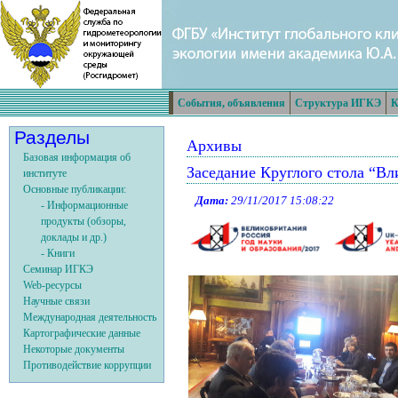
События, объявления
Структура ИГКЭ
К
Разделы
Архивы
Базовая информация об
Заседание Круглого стола “Вл
институте
Основные публикации:
Дата:
29/11/2017 15:08:22
- Информационные
продукты (обзоры,
доклады и др.)
- Книги
Семинар ИГКЭ
Web-ресурсы
Научные связи
Международная деятельность
Картографические данные
Некоторые документы
Противодействие коррупции