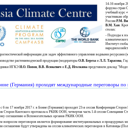
14-16 ноября 2
форума стран 
учебный курс «
участникам обр
России
Р.М. В
В.М. Хан
. Кро
столах:
- Подходы к вз
климатического
Институт глоба
народнохозяйст
 прогностической информации для задач эффективного управления водными ресурсами 
оизводстве растениеводческой продукции (модераторы
О.В. Береза
и
Л.Л. Тарасова
, Ги
рудники ИГКЭ
И.О. Попов
,
В.В. Ясюкевич
и
Е.Д. Иголкина
представили доклад "Модел
. Бонне (Германия) проходят международные переговоры по
 с 6 по 17 ноября 2017 г. в Бонне (Германия) проходят 23-я сессия Конференции Стор
я Сторон Киотского протокола к РКИК ООН, четвертая часть 1-й сессии Совещания Ст
ому соглашению и Вспомогательных органов РКИК ООН.
 вопросом переговоров является формирование институциональных и процедурных мех
ии соглашения будут утверждены на сессии климатических переговоров в Катовицы (Пол