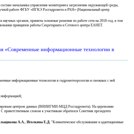
в составе начальника управления мониторинга загрязнения окружающей среды,
научной работе ФГБУ «ИГКЭ Росгидромета и РАН» (Национальный центр
научных органов, приняты основные решения по работе сети на 2018 год, в том
твовании принципов работы Секретариата и Сетевого центра ЕАНЕТ.
ция «Современные информационные технологии в
еменные информационные технологии в гидрометеорологии и смежных с ней
й информацией;
- Мировым центром данных (ВНИИГМИ-МЦД Росгидромета). На церемонии
. С приветственным словом к участникам обратился Советник президента
льщикова А.А.
,
Иголкина Е.Д.
"Климатическое обслуживание и адаптационные