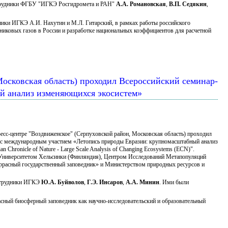
отрудники ФГБУ "ИГКЭ Росгидромета и РАН"
А.А. Романовская
,
В.П. Седякин
,
ики ИГКЭ А.И. Нахутин и М.Л. Гитарский, в рамках работы российского
рниковых газов в России и разработке национальных коэффициентов для расчетной
 Московская область) проходил Всероссийский семинар-
й анализ изменяющихся экосистем»
ресс-центре "Воздвиженское" (Серпуховской район, Московская область) проходил
 с международным участием «Летопись природы Евразии: крупномасштабный анализ
n Chronicle of Nature - Large Scale Analysis of Changing Ecosystems (ECN)".
Университетом Хельсинки (Финляндия), Центром Исследований Метапопуляций
расный государственный заповедник» и Министерством природных ресурсов и
отрудники ИГКЭ
Ю.А. Буйволов
,
Г.Э. Инсаров
,
А.А. Минин
. Ими были
:
сный биосферный заповедник как научно-исследовательский и образовательный