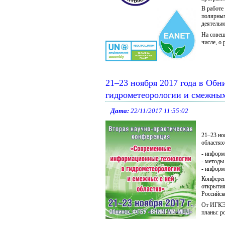
В работе
полярных
деятель
На совещ
числе, о
21–23 ноября 2017 года в Об
гидрометеорологии и смежных
Дата:
22/11/2017 11:55:02
21–23 но
областях
- информ
- методы
- информ
Конферен
открытия
Российск
От ИГКЭ 
планы: р