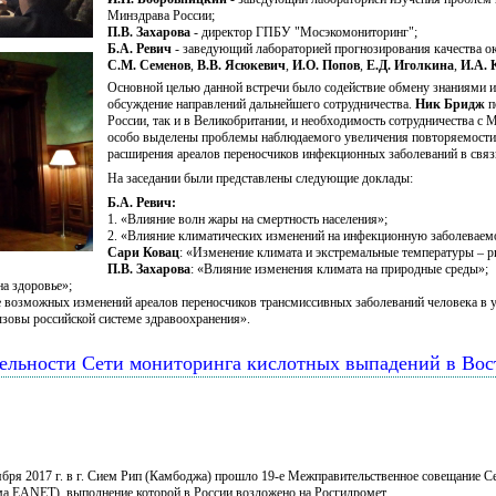
Минздрава России;
П.В. Захарова
- директор ГПБУ "Мосэкомониторинг";
Б.А. Ревич
- заведующий лабораторией прогнозирования качества 
С.М. Семенов
,
В.В. Ясюкевич
,
И.О. Попов
,
Е.Д. Иголкина
,
И.А. 
Основной целью данной встречи было содействие обмену знаниями и
обсуждение направлений дальнейшего сотрудничества.
Ник Бридж
п
России, так и в Великобритании, и необходимость сотрудничества с
особо выделены проблемы наблюдаемого увеличения повторяемости э
расширения ареалов переносчиков инфекционных заболеваний в связ
На заседании были представлены следующие доклады:
Б.А. Ревич:
1. «Влияние волн жары на смертность населения»;
2. «Влияние климатических изменений на инфекционную заболеваемо
Сари Ковац
: «Изменение климата и экстремальные температуры – р
П.В. Захарова
: «Влияние изменения климата на природные среды»;
на здоровье»;
 возможных изменений ареалов переносчиков трансмиссивных заболеваний человека в 
ызовы российской системе здравоохранения».
тельности Сети мониторинга кислотных выпадений в Во
ября 2017 г. в г. Сием Рип (Камбоджа) прошло 19-е Межправительственное совещание 
а EANET), выполнение которой в России возложено на Росгидромет.