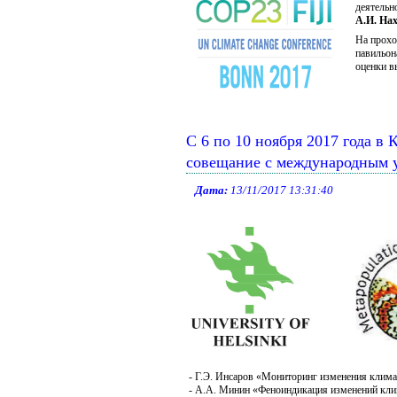
деятельн
А.И. На
На прохо
павильон
оценки в
C 6 по 10 ноября 2017 года в
совещание с международным 
Дата:
13/11/2017 13:31:40
- Г.Э. Инсаров «Мониторинг изменения климат
- А.А. Минин «Феноиндикация изменений клима