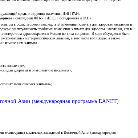
окружающей среды и здоровья населения ИНП РАН;
Корнева
- сотрудники ФГБУ «ИГКЭ Росгидромета и РАН».
 опытом в области оценки последствий изменения климата для здоровья населения и
одчеркнул актуальность проблемы изменения климата для здоровья населения, как в
 Министерством здравоохранения России по этим вопросам. В ходе обсуждения были
кстремальных метеорологических явлений, в том числе волн жары, а также
и с изменением климата.
сть населения»;
иски для здоровья и благополучие населения»;
условиях меняющегося климата»;
сточной Азии (международная программа EANET)
Сети мониторинга кислотных выпадений в Восточной Азии (международная