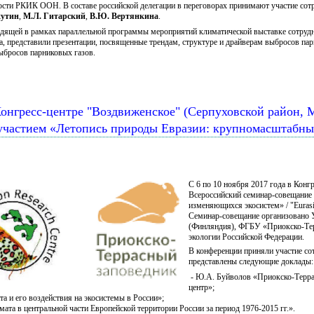
ости РКИК ООН. В составе российской делегации в переговорах принимают участие с
хутин
,
М.Л. Гитарский
,
В.Ю. Вертянкина
.
дящей в рамках параллельной программы мероприятий климатической выставке сотрудн
а, представили презентации, посвященные трендам, структуре и драйверам выбросов па
ыбросов парниковых газов.
 Конгресс-центре "Воздвиженское" (Серпуховской район,
участием «Летопись природы Евразии: крупномасштабны
C 6 по 10 ноября 2017 года в Конг
Всероссийский семинар-совещание
изменяющихся экосистем» / "Eurasia
Семинар-совещание организовано 
(Финляндия), ФГБУ «Приокско-Тер
экологии Российской Федерации.
В конференции приняли участие с
представлены следующие доклады
- Ю.А. Буйволов «Приокско-Терра
центр»;
а и его воздействия на экосистемы в России»;
та в центральной части Европейской территории России за период 1976-2015 гг.».