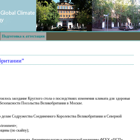
Подготовка к аттестации
обритании”
тоялось заседание Круглого стола о последствиях изменения климата для здоровья
 безопасности Посольства Великобритании в Москве.
 делам Содружества Соединенного Королевства Великобритании и Северной
vironment»;
ицины (по скайпу);
 изменения климата, биометеорологии и арктической медицины ФГБУ «ЦСП»