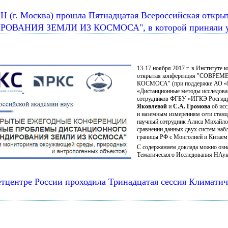
 РАН (г. Москва) прошла Пятнадцатая Всероссийская
АНИЯ ЗЕМЛИ ИЗ КОСМОСА", в которой приняли уча
13-17 ноября 2017 г. в Институте
открытая конференция "СО
КОСМОСА" (при поддержке АО «Рос
«Дистанционные методы исследова
сотрудников ФГБУ «ИГКЭ Росгид
Яковлевой
и
С.А. Громова
об исс
и наземным измерениям сети стан
научный сотрудник Алиса Михайлов
сравнении данных двух систем наб
границы РФ с Монголией и Китаем 
С содержанием доклада можно озн
Тематического Исследования НАук
метцентре России проходила Тринадцатая сессия Климати