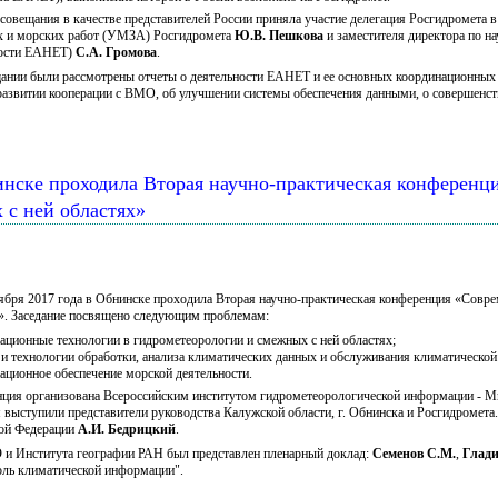
 совещания в качестве представителей России приняла участие делегация Росгидромета 
 и морских работ (УМЗА) Росгидромета
Ю.В. Пешкова
и заместителя директора по 
ности ЕАНЕТ)
С.А. Громова
.
ании были рассмотрены отчеты о деятельности ЕАНЕТ и ее основных координационных и 
 развитии кооперации с ВМО, об улучшении системы обеспечения данными, о совершенс
нинске проходила Вторая научно-практическая конферен
 с ней областях»
ября 2017 года в Обнинске проходила Вторая научно-практическая конференция «Совр
». Заседание посвящено следующим проблемам:
ационные технологии в гидрометеорологии и смежных с ней областях;
 и технологии обработки, анализа климатических данных и обслуживания климатическо
ационное обеспечение морской деятельности.
ция организована Всероссийским институтом гидрометеорологической информации 
 выступили представители руководства Калужской области, г. Обнинска и Росгидромета
ой Федерации
А.И. Бедрицкий
.
и Института географии РАН был представлен пленарный доклад:
Семенов С.М.
,
Глади
оль климатической информации".