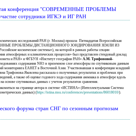
 открытая конференция "СОВРЕМЕННЫЕ ПРОБЛЕМЫ
стие сотрудники ИГКЭ и ИГ РАН
 космических исследований РАН (г. Москва) прошла Пятнадцатая Всероссийская
ВРЕМЕННЫЕ ПРОБЛЕМЫ ДИСТАНЦИОННОГО ЗОНДИРОВАНИЯ ЗЕМЛИ ИЗ
сийские космические системы»), на которой в рамках работы секции
ния атмосферных и климатических процессов» был представлен стендовый доклад
ромета и РАН» и ФГБУН «Институт географии РАН»
А.М. Трифоновой-
ледованиях содержания NH
в приземном слое атмосферы по спутниковым данным
3
ций мониторинга ЕАНЕТ в Восточной Азии. Участвовавшая в конференции младший
на Трифонова-Яковлева рассказала о полученных результатах и проблемах при
людений, а также об оценке годового хода содержания аммиака в атмосфере вдоль
на основе спутниковых данных с учетом результатов сравнения.
акомиться на странице автора в системе «ИСТИНА» (Интеллектуальная Система
ометрических данных) (
https://istina.msu.ru/conferences/presentations/86018010/
).
ческого форума стран СНГ по сезонным прогнозам