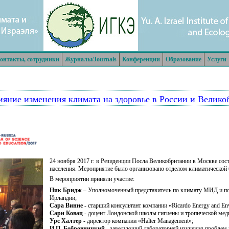
онтакты, сотрудники
Журналы/Journals
Конференции
Образование
Услуги
ияние изменения климата на здоровье в России и Велик
24 ноября 2017 г. в Резиденции Посла Великобритании в Москве сос
населения. Мероприятие было организовано отделом климатической
В мероприятии приняли участие:
Ник Бридж
– Уполномоченный представитель по климату МИД и по
Ирландии;
Сара Винне
- старший консультант компании «Ricardo Energy and En
Сари Ковац
- доцент Лондонской школы гигиены и тропической мед
Урс Халтер
- директор компании «Halter Management»;
И.П. Бобровницкий
- заведующий лабораторией изучения проблем