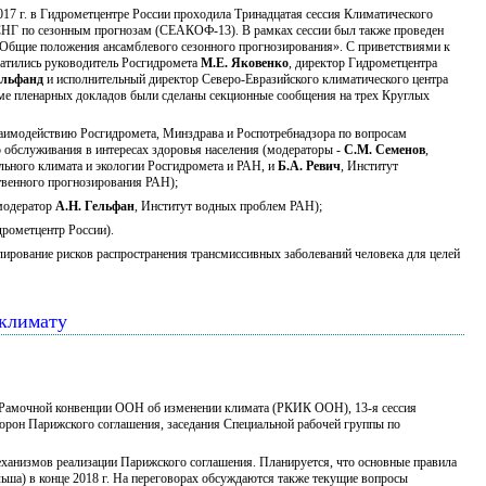
017 г. в Гидрометцентре России проходила Тринадцатая сессия Климатического
СНГ по сезонным прогнозам (СЕАКОФ-13). В рамках сессии был также проведен
Общие положения ансамблевого сезонного прогнозирования». С приветствиями к
атились руководитель Росгидромета
М.Е. Яковенко
, директор Гидрометцентра
ильфанд
и исполнительный директор Северо-Евразийского климатического центра
ме пленарных докладов были сделаны секционные сообщения на трех Круглых
аимодействию Росгидромета, Минздрава и Роспотребнадзора по вопросам
 обслуживания в интересах здоровья населения (модераторы -
С.М. Семенов
,
льного климата и экологии Росгидромета и РАН, и
Б.А. Ревич
, Институт
венного прогнозирования РАН);
(модератор
А.Н. Гельфан
, Институт водных проблем РАН);
дрометцентр России).
ирование рисков распространения трансмиссивных заболеваний человека для целей
 климату
он Рамочной конвенции ООН об изменении климата (РКИК ООН), 13-я сессия
орон Парижского соглашения, заседания Специальной рабочей группы по
анизмов реализации Парижского соглашения. Планируется, что основные правила
ьша) в конце 2018 г. На переговорах обсуждаются также текущие вопросы