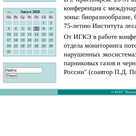
конференция с междуна
««
Август 2026
»»
зоны: биоразнообразие,
Пн
Вт
Ср
Чт
Пт
Сб
Вс
1
2
75-летию Института лес
3
4
5
6
7
8
9
10
11
12
13
14
15
16
От ИГКЭ в работе конфе
17
18
19
20
21
22
23
отдела мониторинга пот
24
25
26
27
28
29
30
31
нарушенных экосистемах
парниковых газов и черн
России" (соавтор П.Д. П
© ФГБУ "Институ