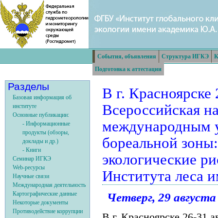
События, объявления
Структура ИГКЭ
К
Подготовка к аттестации
Разделы
В г. Красноярске
Базовая информация об
Всероссийская на
институте
Основные публикации:
международным у
- Информационные
продукты (обзоры,
бореальной зоны:
доклады и др.)
- Книги
экологические ри
Семинар ИГКЭ
Web-ресурсы
Института леса 
Научные связи
Международная деятельность
Картографические данные
Четверг, 29 августа 
Некоторые документы
Противодействие коррупции
В г. Красноярске 26-31 а