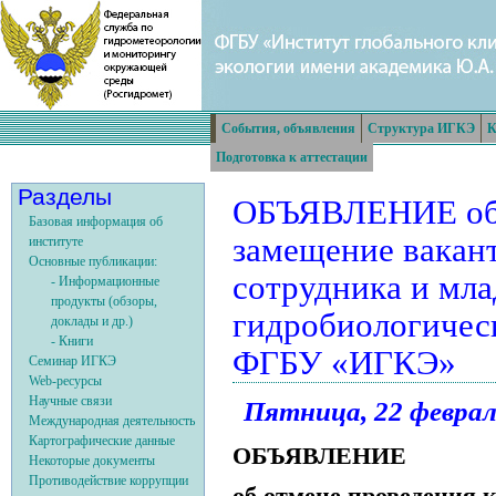
События, объявления
Структура ИГКЭ
К
Подготовка к аттестации
Разделы
ОБЪЯВЛЕНИЕ об о
Базовая информация об
замещение вакан
институте
Основные публикации:
сотрудника и мла
- Информационные
продукты (обзоры,
гидробиологичес
доклады и др.)
- Книги
ФГБУ «ИГКЭ»
Семинар ИГКЭ
Web-ресурсы
Научные связи
Пятница, 22 февраля
Международная деятельность
Картографические данные
ОБЪЯВЛЕНИЕ
Некоторые документы
Противодействие коррупции
об отмене проведения 