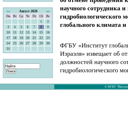
научного сотрудника и
««
Август 2026
»»
гидробиологического 
Пн
Вт
Ср
Чт
Пт
Сб
Вс
1
2
глобального климата и
3
4
5
6
7
8
9
10
11
12
13
14
15
16
17
18
19
20
21
22
23
24
25
26
27
28
29
30
ФГБУ «Институт глобаль
31
Израэля» извещает об о
должностей научного со
гидробиологического мо
© ФГБУ "Институ