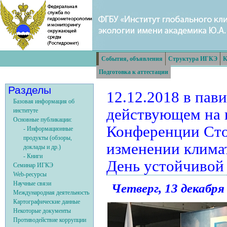
События, объявления
Структура ИГКЭ
К
Подготовка к аттестации
Разделы
12.12.2018 в пав
Базовая информация об
действующем на 
институте
Основные публикации:
Конференции Сто
- Информационные
продукты (обзоры,
изменении климат
доклады и др.)
- Книги
День устойчивой
Семинар ИГКЭ
Web-ресурсы
Научные связи
Четверг, 13 декабря 
Международная деятельность
Картографические данные
Некоторые документы
Противодействие коррупции