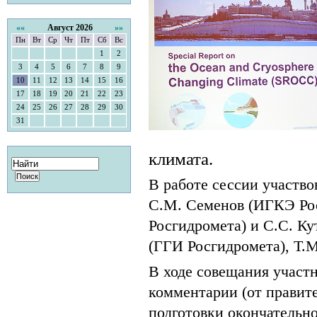
««
Август 2026
»»
Пн
Вт
Ср
Чт
Пт
Сб
Вс
1
2
3
4
5
6
7
8
9
10
11
12
13
14
15
16
17
18
19
20
21
22
23
24
25
26
27
28
29
30
31
климата.
В работе сессии участв
С.М. Семенов (ИГКЭ Ро
Росгидромета) и С.С. Ку
(ГГИ Росгидромета), Т.М
В ходе совещания участ
комментарии (от правите
подготовки окончательно