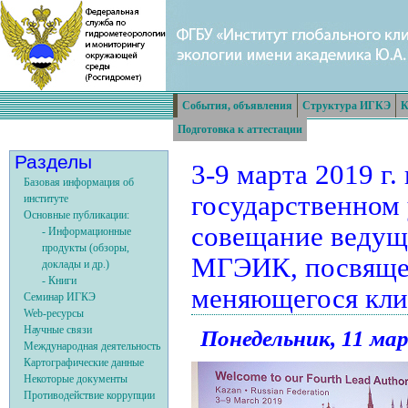
События, объявления
Структура ИГКЭ
К
Подготовка к аттестации
Разделы
3-9 марта 2019 г.
Базовая информация об
государственном 
институте
Основные публикации:
совещание ведущ
- Информационные
продукты (обзоры,
МГЭИК, посвящен
доклады и др.)
- Книги
меняющегося кли
Семинар ИГКЭ
Web-ресурсы
Научные связи
Понедельник, 11 мар
Международная деятельность
Картографические данные
Некоторые документы
Противодействие коррупции