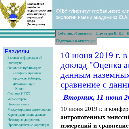
События, объявления
Структура ИГКЭ
К
Подготовка к аттестации
Разделы
10 июня 2019 г. 
Базовая информация об
доклад "Оценка 
институте
Основные публикации:
данным наземных
- Информационные
продукты (обзоры,
сравнение с дан
доклады и др.)
- Книги
Семинар ИГКЭ
Вторник, 11 июня 20
Web-ресурсы
Научные связи
10 июня 2019 г. в конфе
Международная деятельность
Картографические данные
антропогенных эмисси
Некоторые документы
измерений и сравнени
Противодействие коррупции