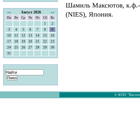
Шамиль Максютов, к.ф.-м.н
««
Август 2026
»»
(NIES), Япония.
Пн
Вт
Ср
Чт
Пт
Сб
Вс
1
2
3
4
5
6
7
8
9
10
11
12
13
14
15
16
17
18
19
20
21
22
23
24
25
26
27
28
29
30
31
© ФГБУ "Институ