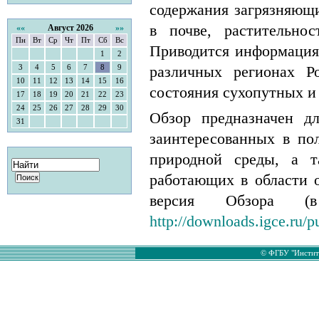
содержания загрязняющ
в почве, растительно
««
Август 2026
»»
Пн
Вт
Ср
Чт
Пт
Сб
Вс
Приводится информация
1
2
различных регионах Р
3
4
5
6
7
8
9
10
11
12
13
14
15
16
состояния сухопутных и
17
18
19
20
21
22
23
24
25
26
27
28
29
30
Обзор предназначен д
31
заинтересованных в по
природной среды, а т
работающих в области 
версия Обзора (
http://downloads.igce.ru/p
© ФГБУ "Институ