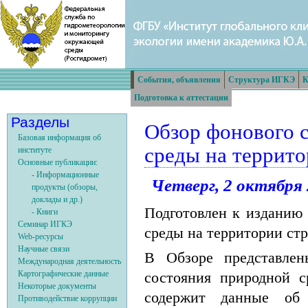
События, объявления
Структура ИГКЭ
К
Подготовка к аттестации
Разделы
Обзор фонового 
Базовая информация об
среды на террито
институте
Основные публикации:
- Информационные
Четверг, 2 октября 
продукты (обзоры,
доклады и др.)
Подготовлен к изданию
- Книги
Семинар ИГКЭ
среды на территории стр
Web-ресурсы
Научные связи
В Обзоре представлен
Международная деятельность
Картографические данные
состояния природной 
Некоторые документы
содержит данные об 
Противодействие коррупции