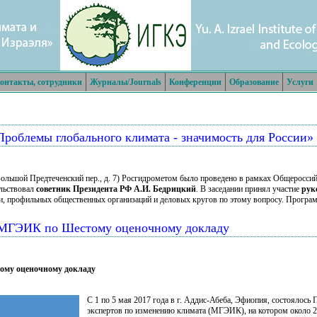
онтакты, сотрудники
Журналы/Journals
Конференции
Образование
Услуги
Проблемы глобального климата - значимость для России»
льшой Предтеченский пер., д. 7) Росгидрометом было проведено в рамках Общероссий
ельствовал
советник Президента РФ А.И. Бедрицкий
. В заседании принял участие
рук
уки, профильных общественных организаций и деловых кругов по этому вопросу. Прогр
 МГЭИК по Шестому оценочному докладу
ому оценочному докладу
С 1 по 5 мая 2017 года в г. Аддис-Абеба, Эфиопия, состоялось
экспертов по изменению климата (МГЭИК), на котором около 20