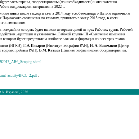
удут рассмотрены, скорректированы (при необходимости) и окончательно
бота над докладом завершится в 2022 г.
бликованных после выхода в свет в 2014 году всеобъемлющего Пятого оценочного
 Парижского соглашения по климату, принятого в конце 2015 года, в части
 его изменениям.
 каждый из которых будет написан авторами одной из трех Рабочих групп: Рабочей
здействия, адаптация и уязвимость», Рабочей группы III «Смягчение изменения
 в котором будет представлена наиболее важная информация из всех трех томов.
менов
(ИГКЭ),
Г.Э. Инсаров
(Институт географии РАН),
И. А. Башмаков
(Центр
т водных проблем РАН),
В.М. Катцов
(Главная геофизическая обсерватория им.
R092017_AR6_Scoping.shtml
ional_activity/IPCC_2.pdf
.
.А. Израэля", 2026