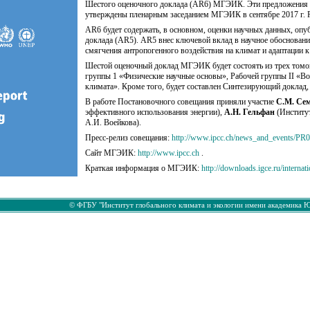
Шестого оценочного доклада (AR6) МГЭИК. Эти предложения б
утверждены пленарным заседанием МГЭИК в сентябре 2017 г. Ра
AR6 будет содержать, в основном, оценки научных данных, опу
доклада (AR5). AR5 внес ключевой вклад в научное обоснование
смягчения антропогенного воздействия на климат и адаптации к
Шестой оценочный доклад МГЭИК будет состоять из трех томов,
группы 1 «Физические научные основы», Рабочей группы II «Во
климата». Кроме того, будет составлен Синтезирующий доклад,
В работе Постановочного совещания приняли участие
С.М. Се
эффективного использования энергии),
А.Н. Гельфан
(Институ
А.И. Воейкова).
Пресс-релиз совещания:
http://www.ipcc.ch/news_and_events/P
Сайт МГЭИК:
http://www.ipcc.ch
.
Краткая информация о МГЭИК:
http://downloads.igce.ru/internat
© ФГБУ "Институт глобального климата и экологии имени академика Ю