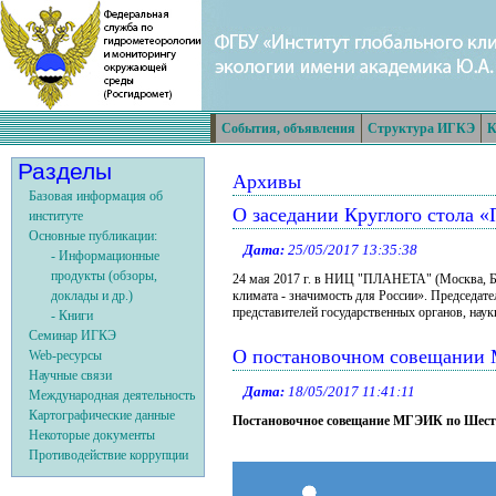
События, объявления
Структура ИГКЭ
К
Разделы
Архивы
Базовая информация об
О заседании Круглого стола «
институте
Основные публикации:
Дата:
25/05/2017 13:35:38
- Информационные
продукты (обзоры,
24 мая 2017 г. в НИЦ "ПЛАНЕТА" (Москва, Бо
доклады и др.)
климата - значимость для России». Председат
представителей государственных органов, на
- Книги
Семинар ИГКЭ
О постановочном совещании
Web-ресурсы
Научные связи
Дата:
18/05/2017 11:41:11
Международная деятельность
Картографические данные
Постановочное совещание МГЭИК по Шест
Некоторые документы
Противодействие коррупции